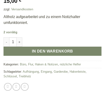
15,00
€
zzgl.
Versandkosten
Altholz aufgearbeitet und zu einem Notizhalter
umfunktioniert.
2 vorrätig
Wand-Notizhalter Menge
IN DEN WARENKORB
Kategorien:
Büro
,
Flur
,
Haken & Notizen
,
nützliche Helfer
Schlagwörter:
Aufhängung
,
Eingang
,
Garderobe
,
Hakenleiste
,
Schlüssel
,
Treibholz