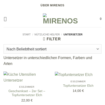
Zum
ÜBER MIRENOS
Inhalt
springen
0
START
/
NÜTZLICHE HELFER
/
UNTERSETZER
FILTER
Untersetzer in unterschiedlichen Formen, Farben und
Arten
ESSZIMMER
Topfuntersetzer Elch
ESSZIMMER
14,00
€
Geschenkset – 2er Set –
Topfuntersetzer Elch
22,00
€