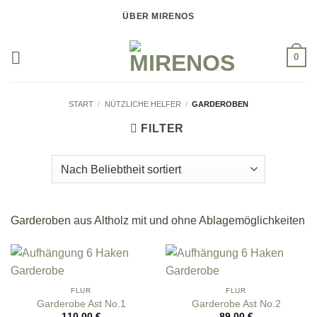
Zum
ÜBER MIRENOS
Inhalt
springen
0
START
/
NÜTZLICHE HELFER
/
GARDEROBEN
FILTER
Garderoben aus Altholz mit und ohne Ablagemöglichkeiten
FLUR
FLUR
Garderobe Ast No.1
Garderobe Ast No.2
110,00
€
89,00
€